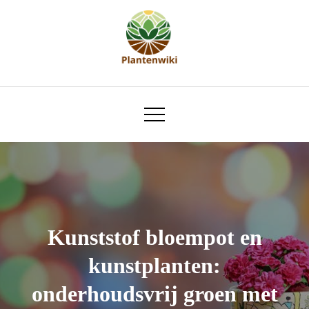
Skip
to
content
plantenwiki.nl
Kunststof bloempot en
kunstplanten:
onderhoudsvrij groen met