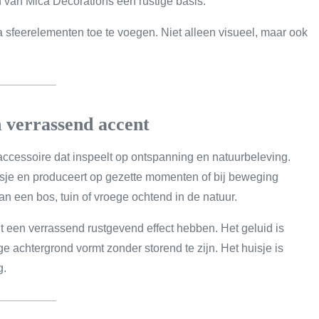
 van Mica Decorations een rustige basis.
a sfeerelementen toe te voegen. Niet alleen visueel, maar ook
n verrassend accent
ccessoire dat inspeelt op ontspanning en natuurbeleving.
isje en produceert op gezette momenten of bij beweging
 een bos, tuin of vroege ochtend in de natuur.
t een verrassend rustgevend effect hebben. Het geluid is
ge achtergrond vormt zonder storend te zijn. Het huisje is
g.