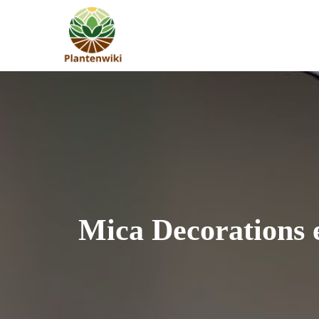
Skip
to
plantenwiki.nl
content
Mica Decorations e