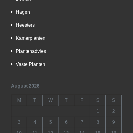
Hagen
Heesters
Kamerplanten
Plantenadvies
Vaste Planten
August 2026
M
T
W
T
F
S
S
1
2
3
4
5
6
7
8
9