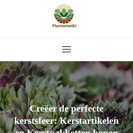
Skip
to
content
plantenwiki.nl
Creëer de perfecte
kerstsfeer: Kerstartikelen
en Kerstpakketten kopen