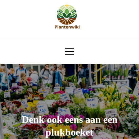
Skip
to
content
plantenwiki.nl
Denk ook eens aan een
plukboeket