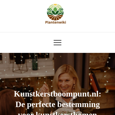
Skip
to
content
plantenwiki.nl
Kunstkerstboompunt.nl:
De perfecte bestemming
voor kunstkerstbomen