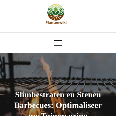
Skip
to
content
plantenwiki.nl
Slimbestraten en Stenen
Barbecues: Optimaliseer
uw Tuinervaring