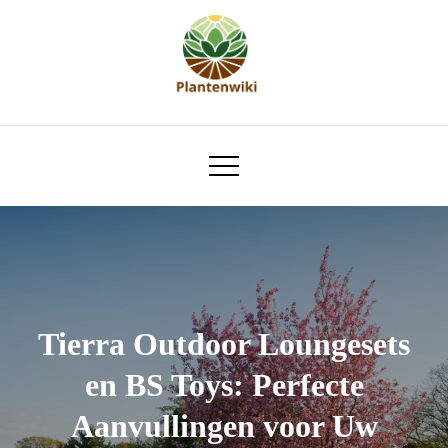
Skip
to
content
plantenwiki.nl
Tierra Outdoor Loungesets
en BS Toys: Perfecte
Aanvullingen voor Uw