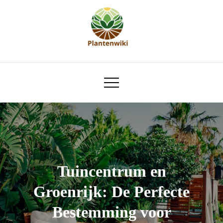
Skip
to
content
plantenwiki.nl
Tuincentrum en
Groenrijk: De Perfecte
Bestemming voor