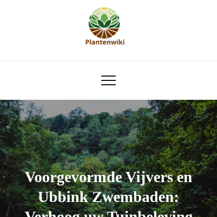
Skip
to
content
plantenwiki.nl
Voorgevormde Vijvers en
Ubbink Zwembaden:
Verhoog uw Tuinbeleving