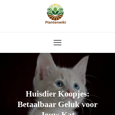
Skip
to
content
plantenwiki.nl
Huisdier Koopjes:
Betaalbaar Geluk voor
Jouw Kat