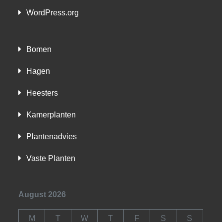
WordPress.org
Bomen
Hagen
Heesters
Kamerplanten
Plantenadvies
Vaste Planten
August 2026
M
T
W
T
F
S
S