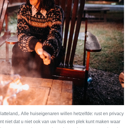
latteland,. Alle huiseigenaren willen hetzelfde: rust en privacy
ent niet dat u niet ook van uw huis een plek kunt maken waar