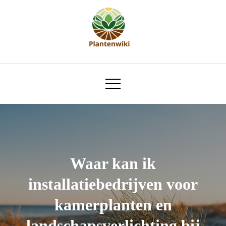
Skip
to
content
plantenwiki.nl
Waar kan ik
installatiebedrijven voor
kamerplanten en
landschapsverlichting bij